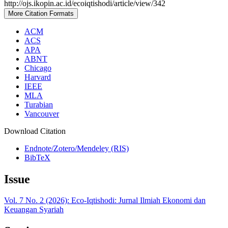
http://ojs.ikopin.ac.id/ecoiqtishodi/article/view/342
More Citation Formats
ACM
ACS
APA
ABNT
Chicago
Harvard
IEEE
MLA
Turabian
Vancouver
Download Citation
Endnote/Zotero/Mendeley (RIS)
BibTeX
Issue
Vol. 7 No. 2 (2026): Eco-Iqtishodi: Jurnal Ilmiah Ekonomi dan
Keuangan Syariah