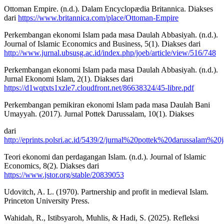
Ottoman Empire. (n.d.). Dalam Encyclopædia Britannica. Diakses
dari
https://www.britannica.com/place/Ottoman-Empire
Perkembangan ekonomi Islam pada masa Daulah Abbasiyah. (n.d.).
Journal of Islamic Economics and Business, 5(1). Diakses dari
http://www.jurnal.ubsusg.ac.id/index.php/joeb/article/view/516/748
Perkembangan ekonomi Islam pada masa Daulah Abbasiyah. (n.d.).
Jurnal Ekonomi Islam, 2(1). Diakses dari
https://d1wqtxts1xzle7.cloudfront.net/86638324/45-libre.pdf
Perkembangan pemikiran ekonomi Islam pada masa Daulah Bani
Umayyah. (2017). Jurnal Pottek Darussalam, 10(1). Diakses
dari
http://eprints.polsri.ac.id/5439/2/jurnal%20pottek%20darussa
Teori ekonomi dan perdagangan Islam. (n.d.). Journal of Islamic
Economics, 8(2). Diakses dari
https://www.jstor.org/stable/20839053
Udovitch, A. L. (1970). Partnership and profit in medieval Islam.
Princeton University Press.
Wahidah, R., Istibsyaroh, Muhlis, & Hadi, S. (2025). Refleksi