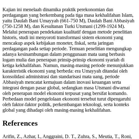
Kajian ini menelaah dinamika praktik perekonomian dan
perdagangan yang berkembang pada tiga masa kekhalifahan Islam,
yaitu Daulah Bani Umayyah (661-750 M), Daulah Bani Abbasiyah
(750-1258 M), dan Kesultanan Turki Utsmani (1299-1924 M).
Melalui penerapan pendekatan kualitatif dengan metode penelitian
historis, studi ini menyoroti transformasi sistem ekonomi yang
mencakup aspek kebijakan moneter, fiskal, serta jaringan
perdagangan pada setiap periode. Temuan penelitian mengungkap
adanya kesinambungan dalam penggunaan mata uang berbasis
logam mulia dan penerapan prinsip-prinsip ekonomi syariah di
ketiga kekhalifahan. Namun, masing-masing periode menunjukkan
karakteristik ekonomi yang berbeda: era Umayyah ditandai oleh
konsolidasi administrasi dan standarisasi mata uang, periode
Abbasiyah mencatat kemajuan dalam inovasi keuangan serta
integrasi dengan pasar global, sedangkan masa Utsmani diwarnai
oleh penerapan model ekonomi terpusat yang bersifat komando.
Perbedaan model pengelolaan ekonomi tersebut turut dipengaruhi
oleh faktor-faktor politik, perkembangan teknologi, serta konteks
global yang dihadapi oleh masing-masing kekhalifahan.
References
Arifin, Z., Azhar, I., Anggraini, D. T., Zuhra, S., Meutia, T., Roni,