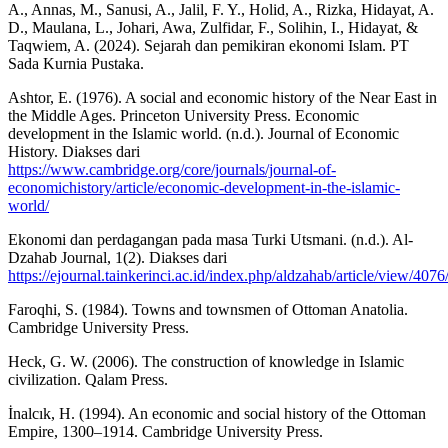
A., Annas, M., Sanusi, A., Jalil, F. Y., Holid, A., Rizka, Hidayat, A.
D., Maulana, L., Johari, Awa, Zulfidar, F., Solihin, I., Hidayat, &
Taqwiem, A. (2024). Sejarah dan pemikiran ekonomi Islam. PT
Sada Kurnia Pustaka.
Ashtor, E. (1976). A social and economic history of the Near East in
the Middle Ages. Princeton University Press. Economic
development in the Islamic world. (n.d.). Journal of Economic
History. Diakses dari
https://www.cambridge.org/core/journals/journal-of-
economichistory/article/economic-development-in-the-islamic-
world/
Ekonomi dan perdagangan pada masa Turki Utsmani. (n.d.). Al-
Dzahab Journal, 1(2). Diakses dari
https://ejournal.tainkerinci.ac.id/index.php/aldzahab/article/view/407
Faroqhi, S. (1984). Towns and townsmen of Ottoman Anatolia.
Cambridge University Press.
Heck, G. W. (2006). The construction of knowledge in Islamic
civilization. Qalam Press.
İnalcık, H. (1994). An economic and social history of the Ottoman
Empire, 1300–1914. Cambridge University Press.