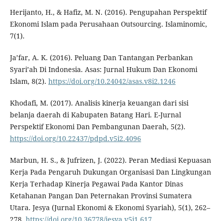
Herijanto, H., & Hafiz, M. N. (2016). Pengupahan Perspektif
Ekonomi Islam pada Perusahaan Outsourcing. Islaminomic,
7(1).
Ja’far, A. K. (2016). Peluang Dan Tantangan Perbankan
Syari’ah Di Indonesia. Asas: Jurnal Hukum Dan Ekonomi
Islam, 8(2).
https://doi.org/10.24042/asas.v8i2.1246
Khodafi, M. (2017). Analisis kinerja keuangan dari sisi
belanja daerah di Kabupaten Batang Hari. E-Jurnal
Perspektif Ekonomi Dan Pembangunan Daerah, 5(2).
https://doi.org/10.22437/pdpd.v5i2.4096
Marbun, H. S., & Jufrizen, J. (2022). Peran Mediasi Kepuasan
Kerja Pada Pengaruh Dukungan Organisasi Dan Lingkungan
Kerja Terhadap Kinerja Pegawai Pada Kantor Dinas
Ketahanan Pangan Dan Peternakan Provinsi Sumatera
Utara. Jesya (Jurnal Ekonomi & Ekonomi Syariah), 5(1), 262–
278.
https://doi.org/10.36778/jesya.v5i1.617