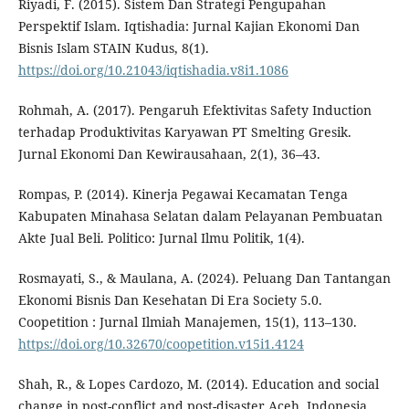
Riyadi, F. (2015). Sistem Dan Strategi Pengupahan
Perspektif Islam. Iqtishadia: Jurnal Kajian Ekonomi Dan
Bisnis Islam STAIN Kudus, 8(1).
https://doi.org/10.21043/iqtishadia.v8i1.1086
Rohmah, A. (2017). Pengaruh Efektivitas Safety Induction
terhadap Produktivitas Karyawan PT Smelting Gresik.
Jurnal Ekonomi Dan Kewirausahaan, 2(1), 36–43.
Rompas, P. (2014). Kinerja Pegawai Kecamatan Tenga
Kabupaten Minahasa Selatan dalam Pelayanan Pembuatan
Akte Jual Beli. Politico: Jurnal Ilmu Politik, 1(4).
Rosmayati, S., & Maulana, A. (2024). Peluang Dan Tantangan
Ekonomi Bisnis Dan Kesehatan Di Era Society 5.0.
Coopetition : Jurnal Ilmiah Manajemen, 15(1), 113–130.
https://doi.org/10.32670/coopetition.v15i1.4124
Shah, R., & Lopes Cardozo, M. (2014). Education and social
change in post-conflict and post-disaster Aceh, Indonesia.