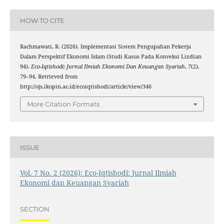
HOW TO CITE
Rachmawati, R. (2026). Implementasi Sistem Pengupahan Pekerja
Dalam Perspektif Ekonomi Islam (Studi Kasus Pada Konveksi Lizdian
94).
Eco-Iqtishodi: Jurnal Ilmiah Ekonomi Dan Keuangan Syariah
,
7
(2),
79–94. Retrieved from
http://ojs.ikopin.ac.id/ecoiqtishodi/article/view/346
More Citation Formats
ISSUE
Vol. 7 No. 2 (2026): Eco-Iqtishodi: Jurnal Ilmiah
Ekonomi dan Keuangan Syariah
SECTION