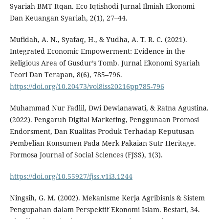
Syariah BMT Itqan. Eco Iqtishodi Jurnal Ilmiah Ekonomi
Dan Keuangan Syariah, 2(1), 27–44.
Mufidah, A. N., Syafaq, H., & Yudha, A. T. R. C. (2021).
Integrated Economic Empowerment: Evidence in the
Religious Area of Gusdur’s Tomb. Jurnal Ekonomi Syariah
Teori Dan Terapan, 8(6), 785–796.
https://doi.org/10.20473/vol8iss20216pp785-796
Muhammad Nur Fadlil, Dwi Dewianawati, & Ratna Agustina.
(2022). Pengaruh Digital Marketing, Penggunaan Promosi
Endorsment, Dan Kualitas Produk Terhadap Keputusan
Pembelian Konsumen Pada Merk Pakaian Sutr Heritage.
Formosa Journal of Social Sciences (FJSS), 1(3).
https://doi.org/10.55927/fjss.v1i3.1244
Ningsih, G. M. (2002). Mekanisme Kerja Agribisnis & Sistem
Pengupahan dalam Perspektif Ekonomi Islam. Bestari, 34.