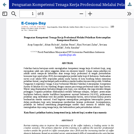
Penguatan Kompetensi Tenaga Kerja Profesional Melalui Pelatihan Keterampilan Kompetensi Barista