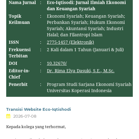
Nama Jurnal
:
Eco-Iqtisodi: Jurnal Ilmiah Ekonomi
dan Keuangan Syariah
Topik
:
Ekonomi Syariah; Keuangan Syariah;
Keilmuan
Perbankan Syariah; Hukum Ekonomi
Syariah; Akuntansi Syariah; Industri
Halal; dan Filantropi Islam
ISSN
:
2775-1457 (Elektronik)
Frekuensi
:
2 Kali dalam 1 Tahun (Januari & Juli)
Terbitan
DOI
:
10.32670/
Editor-in-
:
Dr. Rima Elya Dasuki, S.E., M.Sc.
Chief
Penerbit
:
Program Studi Sarjana Ekonomi Syariah
Universitas Koperasi Indonesia
Transisi Website Eco-Iqtishodi
2026-07-08
Kepada kolega yang terhormat,